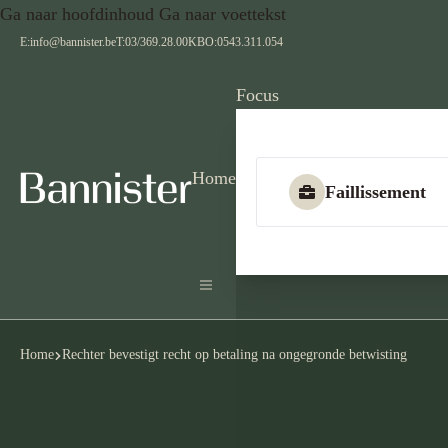
Ga naar hoofdinhoud
Ga naar voettekst
E:
info@bannister.be
T:
03/369.28.00
KBO:
0543.311.054
Focus
Home
Faillissement
Home
Rechter bevestigt recht op betaling na ongegronde betwisting