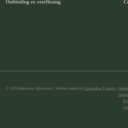
Ontbinding en vereffening
C
© 2026 Bannister Advocaten
|
Website made
by
Expanding Experts
|
Algem
Gebru
Pri
Co