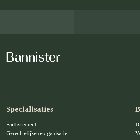
Specialisaties
B
Faillissement
D
Gerechtelijke reorganisatie
V