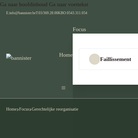
Ga naar hoofdinhoud
Ga naar voettekst
E:
info@bannister.be
T:
03/369.28.00
KBO:
0543.311.054
Focus
Home
Faillissement
Home
Focus
Gerechtelijke reorganisatie