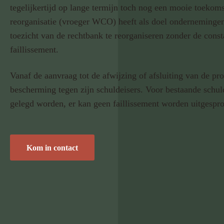
tegelijkertijd op lange termijn toch nog een mooie toekom
reorganisatie (vroeger WCO) heeft als doel ondernemingen 
toezicht van de rechtbank te reorganiseren zonder de const
faillissement.
Vanaf de aanvraag tot de afwijzing of afsluiting van de p
bescherming tegen zijn schuldeisers. Voor bestaande schu
gelegd worden, er kan geen faillissement worden uitgespro
Kom in contact