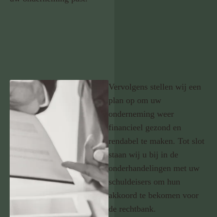
Vervolgens stellen wij een
plan op om uw
onderneming weer
financieel gezond en
rendabel te maken. Tot slot
staan wij u bij in de
onderhandelingen met uw
schuldeisers om hun
akkoord te bekomen voor
de rechtbank.