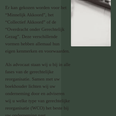
Er kan gekozen worden voor het
“Minnelijk Akkoord”, het
“Collectief Akkoord” of de
“Overdracht onder Gerechtelijk
Gezag”. Deze verschillende
vormen hebben allemaal hun
eigen kenmerken en voorwaarden.
Als advocaat staan wij u bij in alle
fases van de gerechtelijke
reorganisatie. Samen met uw
boekhouder lichten wij uw
onderneming door en adviseren
wij u welke type van gerechtelijke
reorganisatie (WCO) het beste bij
uw onderneming past.