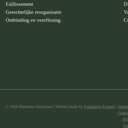
Faillissement
D
Gerechtelijke reorganisatie
V
Ontbinding en vereffening
C
© 2026 Bannister Advocaten
|
Website made
by
Expanding Experts
|
Algem
Gebru
Pri
Co