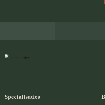
Specialisaties
B