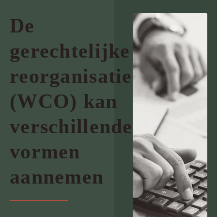
De
gerechtelijke
reorganisatie
(WCO) kan
verschillende
vormen
aannemen