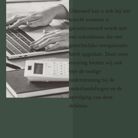
Uiteraard kan u ook bij ons
terecht wanneer u
geconfronteerd wordt met
een schuldenaar die een
gerechtelijke reorganisatie
heeft opgestart. Door onze
ervaring bieden wij ook
hier de nodige
ondersteuning bij de
onderhandelingen en de
opvolging van deze
debiteur.